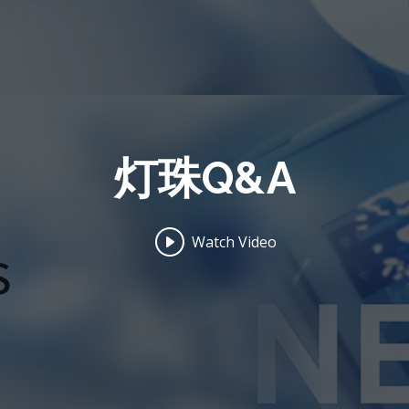
灯珠Q&A
Watch Video