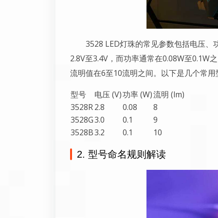
3528 LED灯珠的常见参数包括电压
2.8V至3.4V，而功率通常在0.08W至
流明值在6至10流明之间。以下是几个常
型号
电压 (V)
功率 (W)
流明 (lm)
3528R
2.8
0.08
8
3528G
3.0
0.1
9
3528B
3.2
0.1
10
2. 型号命名规则解读