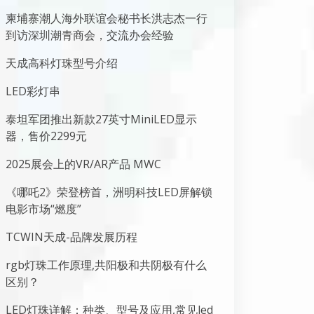
柬埔寨潮人海外联谊会秘书长洪志杰一行
到访深圳潮青商会，交流办会经验
天成高科灯珠型号介绍
LED彩灯串
泰坦军团推出新款27英寸MiniLED显示
器，售价2299元
2025展会上的VR/AR产品 MWC
《哪吒2》荣登榜首，洲明科技LED屏解锁
电影市场“燃度”
TCWIN天成-品牌发展历程
rgb灯珠工作原理,共阳极和共阴极有什么
区别？
LED灯珠详解：种类、型号及应用,常见led