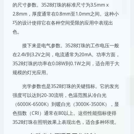
的尺寸参数。3528灯珠的标准尺寸为3.5mm x
2.8mm，厚度通常在0.8mm至1.0mm之间。这种小
巧的设计使得它在各种空间受限的应用中表现出
色。
接下来是电气参数。3528灯珠的工作电压一般
在2.4V到3.2V之间，电流通常为20mA。功率方面，
3528灯珠的功率在0.08W到0.1W之间，适合用于大
规模的灯光应用。
光学参数也是3528灯珠的关键指标。它的发光
强度可以达到20-30流明，色温范围从冷白光
（6000K-6500K）到暖白光（3000K-3500K），显
色指数（CRI）通常在80以上。这些性能指标使得
3528灯珠在照明效果上表现出色，适合多种环境。