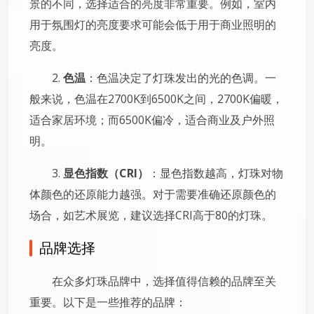
景的不同，选择适合的亮度非常重要。例如，室内
用于氛围灯的亮度要求可能会低于用于商业照明的
亮度。
2.
色温
：色温决定了灯珠发出的光的色调。一
般来说，色温在2700K到6500K之间，2700K偏暖，
适合家居环境；而6500K偏冷，适合商业及户外照
明。
3.
显色指数（CRI）
：显色指数越高，灯珠对物
体颜色的还原能力越强。对于需要准确还原颜色的
场合，如艺术展览，建议选择CRI高于80的灯珠。
品牌选择
在众多灯珠品牌中，选择值得信赖的品牌至关
重要。以下是一些推荐的品牌：