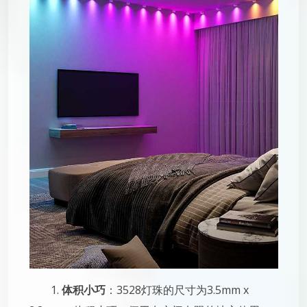
1.
体积小巧
：3528灯珠的尺寸为3.5mm x