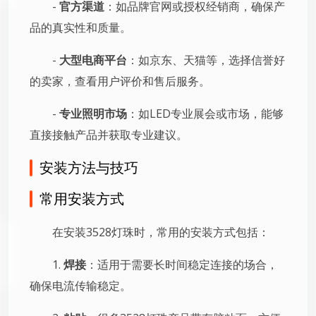
-
官方渠道
：如品牌官网或授权经销商，确保产
品的真实性和质量。
-
大型电商平台
：如京东、天猫等，选择信誉好
的卖家，查看用户评价和售后服务。
-
专业照明市场
：如LED专业展会或市场，能够
直接接触产品并获取专业建议。
安装方法与技巧
常用安装方式
在安装3528灯珠时，常用的安装方式包括：
1.
焊接
：适用于需要长时间稳定连接的场合，
确保电流传输稳定。