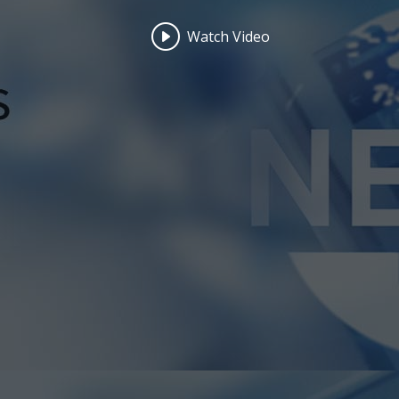
Watch Video