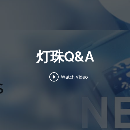
灯珠Q&A
Watch Video