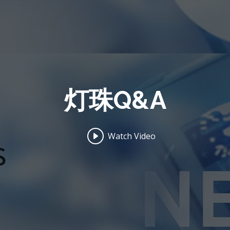
灯珠Q&A
Watch Video