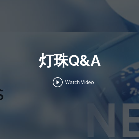
灯珠Q&A
Watch Video