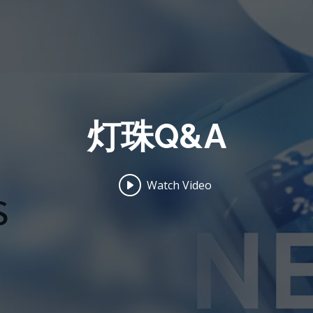
灯珠Q&A
Watch Video