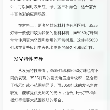
计，可以同时发出红、绿、蓝三种颜色，适合需要
丰富色彩的应用场景。
在材料上，两者的封装材料也有所区别。3535
灯珠一般使用较为轻便的塑料材料，而5050灯珠则
常常使用更为坚固和耐用的环氧树脂。这使得5050
灯珠在某些应用中表现出更高的耐久性和稳定性。
发光特性差异
从发光特性来看，3535灯珠和5050灯珠也有不
同的表现。3535灯珠的发光角度通常较窄，适合用
于指示灯或小范围的照明。而5050灯珠的发光角度
较宽，能够提供更均匀的光照，适合用于灯带和面
板灯等需要大范围照明的场合。