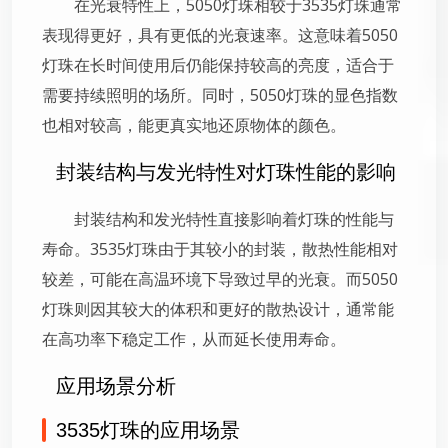
在光衰特性上，5050灯珠相较于3535灯珠通常
表现得更好，具有更低的光衰速率。这意味着5050
灯珠在长时间使用后仍能保持较高的亮度，适合于
需要持续照明的场所。同时，5050灯珠的显色指数
也相对较高，能更真实地还原物体的颜色。
封装结构与发光特性对灯珠性能的影响
封装结构和发光特性直接影响着灯珠的性能与
寿命。3535灯珠由于其较小的封装，散热性能相对
较差，可能在高温环境下导致过早的光衰。而5050
灯珠则因其较大的体积和更好的散热设计，通常能
在高功率下稳定工作，从而延长使用寿命。
应用场景分析
3535灯珠的应用场景