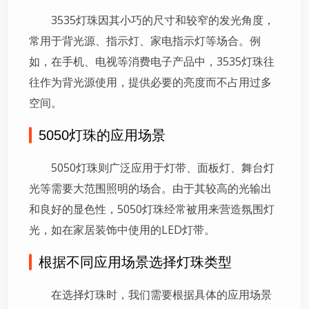
3535灯珠因其小巧的尺寸和较窄的发光角度，
常用于背光源、指示灯、家电指示灯等场合。例
如，在手机、电视等消费电子产品中，3535灯珠往
往作为背光源使用，提供必要的亮度而不占用过多
空间。
5050灯珠的应用场景
5050灯珠则广泛应用于灯带、面板灯、舞台灯
光等需要大范围照明的场合。由于其较高的光输出
和良好的显色性，5050灯珠经常被用来营造氛围灯
光，如在家居装饰中使用的LED灯带。
根据不同应用场景选择灯珠类型
在选择灯珠时，我们需要根据具体的应用场景