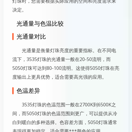
灯珠时，您需要根据实际应用的空间和亮度需求来
决定。
光通量与色温比较
光通量对比
光通量是衡量灯珠亮度的重要指标。在不同电
流下，3535灯珠的光通量一般在20-50流明，而
5050灯珠可达到80-100流明。这使得5050灯珠在亮
度输出上更具优势，适合需要高光强的应用。
色温差异
3535灯珠的色温范围一般在2700K到6500K之
间，而5050灯珠的色温范围则更广，可以提供从冷
白到暖白的多种选择。色容差方面，5050灯珠通常
表现得更加稳定，适合需要***颜色的应用。