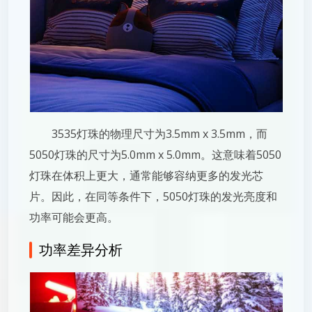
3535灯珠的物理尺寸为3.5mm x 3.5mm，而
5050灯珠的尺寸为5.0mm x 5.0mm。这意味着5050
灯珠在体积上更大，通常能够容纳更多的发光芯
片。因此，在同等条件下，5050灯珠的发光亮度和
功率可能会更高。
功率差异分析