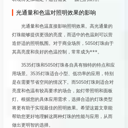
光通量和色温对照明效果的影响
光通量和色温直接影响照明效果。高光通量的
灯珠能够提供更强的亮度，而适中的色温则可以营
造舒适的照明氛围。对于商业场所，5050灯珠由于
其高亮度和良好的色温控制，常常成为***。
3535灯珠和5050灯珠各自具有独特的特点和应
用场景。3535灯珠适合小型、低功率的应用，特别
是在需要节省空间的情况下。而5050灯珠则适合对
亮度和色温有较高要求的场合，如灯带照明和面板
灯。根据您的具体应用需求，选择合适的灯珠类型
将更有助于实现最佳的照明效果。希望这篇文章能
帮助您更好地理解这两种灯珠的性能与应用，从而
做出更明智的选择。