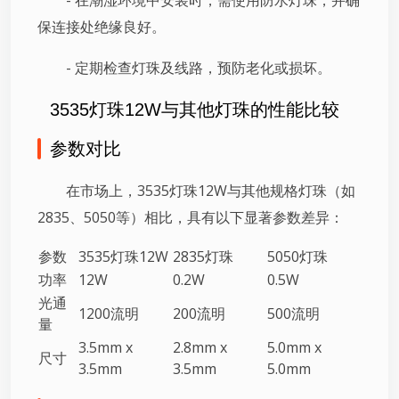
- 在潮湿环境中安装时，需使用防水灯珠，并确
保连接处绝缘良好。
- 定期检查灯珠及线路，预防老化或损坏。
3535灯珠12W与其他灯珠的性能比较
参数对比
在市场上，3535灯珠12W与其他规格灯珠（如
2835、5050等）相比，具有以下显著参数差异：
参数
3535灯珠12W
2835灯珠
5050灯珠
功率
12W
0.2W
0.5W
光通
1200流明
200流明
500流明
量
3.5mm x
2.8mm x
5.0mm x
尺寸
3.5mm
3.5mm
5.0mm