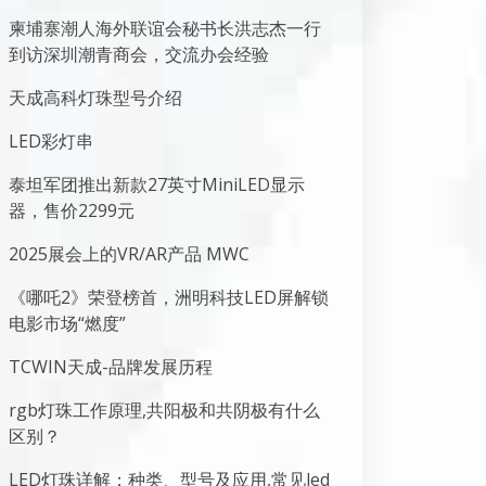
柬埔寨潮人海外联谊会秘书长洪志杰一行
到访深圳潮青商会，交流办会经验
天成高科灯珠型号介绍
LED彩灯串
泰坦军团推出新款27英寸MiniLED显示
器，售价2299元
2025展会上的VR/AR产品 MWC
《哪吒2》荣登榜首，洲明科技LED屏解锁
电影市场“燃度”
TCWIN天成-品牌发展历程
rgb灯珠工作原理,共阳极和共阴极有什么
区别？
LED灯珠详解：种类、型号及应用,常见led