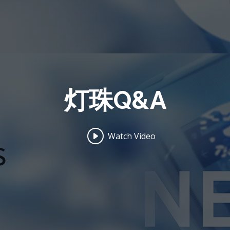
灯珠Q&A
Watch Video