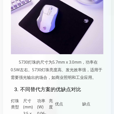
5730灯珠的尺寸为5.7mm x 3.0mm，功率在
0.5W左右。5730灯珠亮度高、发光效率强，适用于
需要强光输出的场合，如商业照明和工业应用。
3. 不同替代方案的优缺点对比
灯珠
尺寸
功率
亮
优点
缺点
类型
(mm)
(W)
度
3.5 x
0.06-