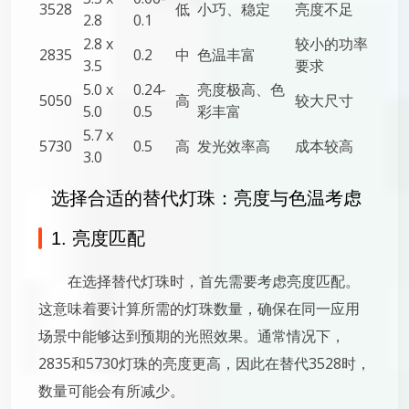
3528
低
小巧、稳定
亮度不足
2.8
0.1
2.8 x
较小的功率
2835
0.2
中
色温丰富
3.5
要求
5.0 x
0.24-
亮度极高、色
5050
高
较大尺寸
5.0
0.5
彩丰富
5.7 x
5730
0.5
高
发光效率高
成本较高
3.0
选择合适的替代灯珠：亮度与色温考虑
1. 亮度匹配
在选择替代灯珠时，首先需要考虑亮度匹配。
这意味着要计算所需的灯珠数量，确保在同一应用
场景中能够达到预期的光照效果。通常情况下，
2835和5730灯珠的亮度更高，因此在替代3528时，
数量可能会有所减少。