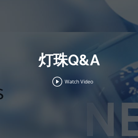
灯珠Q&A
Watch Video