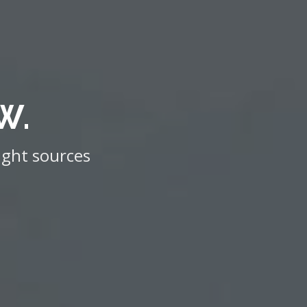
W.
ight sources