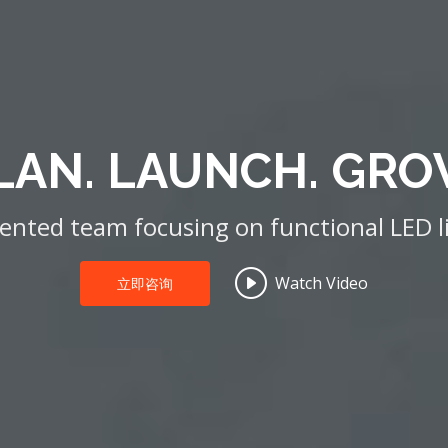
LAN. LAUNCH. GRO
lented team focusing on functional LED l
Watch Video
立即咨询