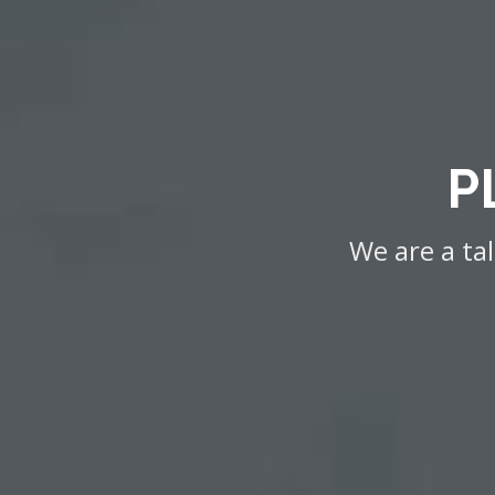
P
We are a ta