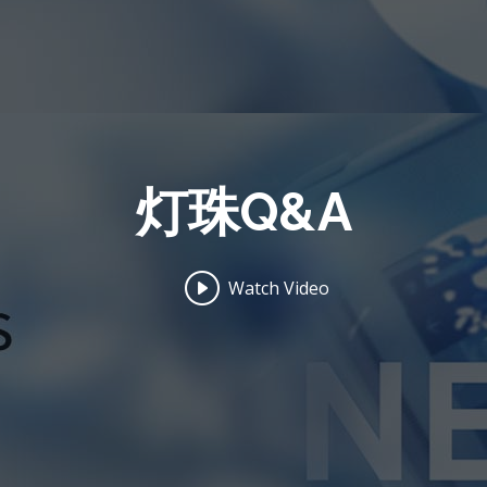
灯珠Q&A
Watch Video