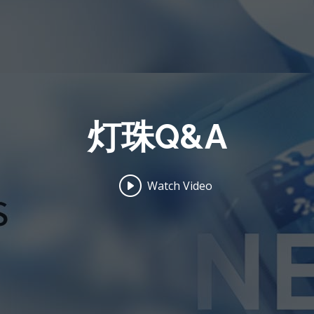
灯珠Q&A
Watch Video