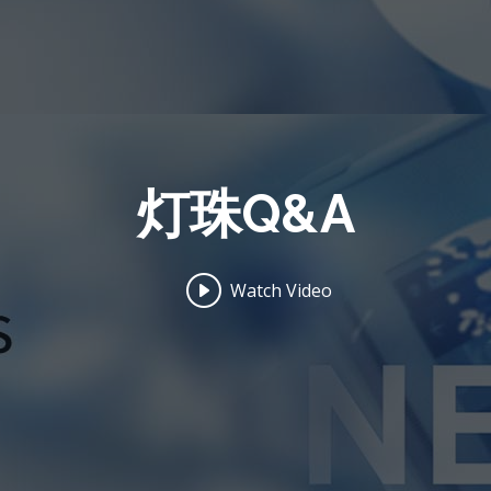
灯珠Q&A
Watch Video