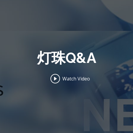
灯珠Q&A
Watch Video