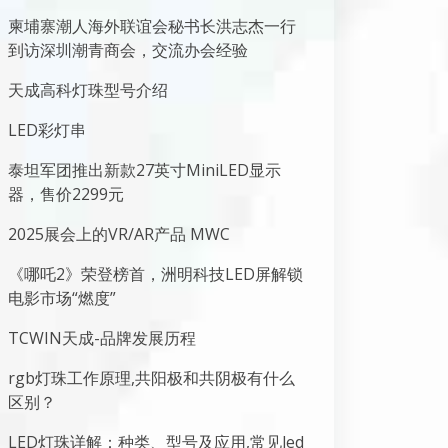
柬埔寨潮人海外联谊会秘书长洪志杰一行
到访深圳潮青商会，交流办会经验
天成高科灯珠型号介绍
LED彩灯串
泰坦军团推出新款27英寸MiniLED显示
器，售价2299元
2025展会上的VR/AR产品 MWC
《哪吒2》荣登榜首，洲明科技LED屏解锁
电影市场“燃度”
TCWIN天成-品牌发展历程
rgb灯珠工作原理,共阳极和共阴极有什么
区别？
LED灯珠详解：种类、型号及应用,常见led