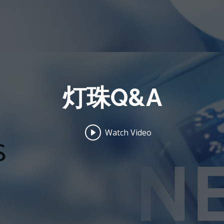
灯珠Q&A
Watch Video