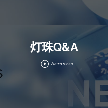
灯珠Q&A
Watch Video