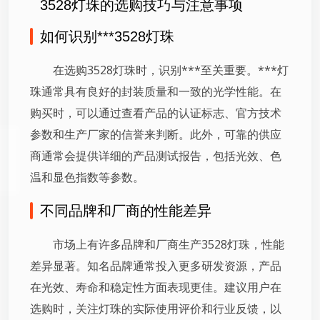
3528灯珠的选购技巧与注意事项
如何识别***3528灯珠
在选购3528灯珠时，识别***至关重要。***灯
珠通常具有良好的封装质量和一致的光学性能。在
购买时，可以通过查看产品的认证标志、官方技术
参数和生产厂家的信誉来判断。此外，可靠的供应
商通常会提供详细的产品测试报告，包括光效、色
温和显色指数等参数。
不同品牌和厂商的性能差异
市场上有许多品牌和厂商生产3528灯珠，性能
差异显著。知名品牌通常投入更多研发资源，产品
在光效、寿命和稳定性方面表现更佳。建议用户在
选购时，关注灯珠的实际使用评价和行业反馈，以