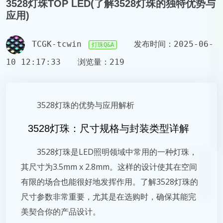
3528灯珠TOP LED(了解3528灯珠的独特优势与
应用)
TCGK-tcwin
发布时间：2025-06-
灯珠Q&A
10 12:17:33
浏览量：219
3528灯珠的优势与应用解析
3528灯珠：尺寸规格与封装类型详解
3528灯珠是LED照明领域中常用的一种灯珠，
其尺寸为3.5mm x 2.8mm。这样的设计使其在空间
有限的场合也能很好地发挥作用。了解3528灯珠的
尺寸参数非常重要，尤其是在选购时，确保其能完
美契合你的产品设计。