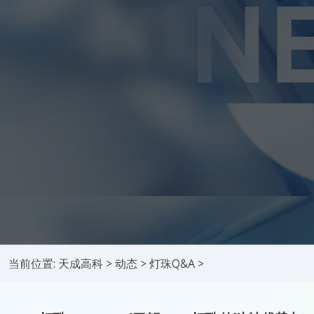
当前位置:
天成高科
>
动态
>
灯珠Q&A
>