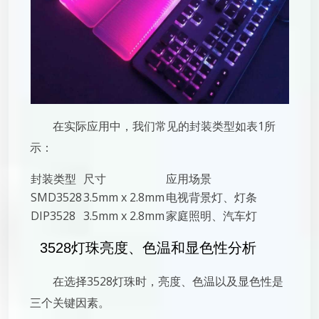
在实际应用中，我们常见的封装类型如表1所
示：
封装类型
尺寸
应用场景
SMD3528
3.5mm x 2.8mm
电视背景灯、灯条
DIP3528
3.5mm x 2.8mm
家庭照明、汽车灯
3528灯珠亮度、色温和显色性分析
在选择3528灯珠时，亮度、色温以及显色性是
三个关键因素。