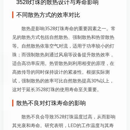
3528灯珠的散热设计与寿命影响
不同散热方式的效率对比
散热是影响3528灯珠寿命的重要因素之一。常
见的散热方式包括自然散热、强制散热和热管散热
等。自然散热依靠空气对流，适用于功率较小的灯
珠；而强制散热则通过风扇等设备提升散热效率，
适合高功率应用。热管散热则利用相变的原理，在
高效传导的同时保持设计的紧凑性。根据实际测
试，强制散热的效率可比自然散热提高30%以上，
这对于延长3528灯珠的使用寿命至关重要。
散热不良对灯珠寿命的影响
散热不良会导致3528灯珠温度过高，从而影响
其光衰和寿命。研究表明，LED的工作温度与其寿