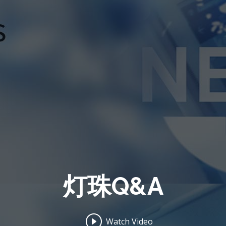
灯珠Q&A
Watch Video