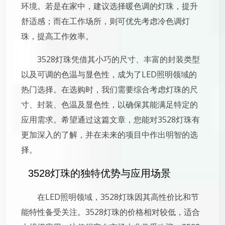
环境。若是在家中，建议选择暖色调的灯珠，提升
舒适感；而在工作场所，则可优先考虑冷色调灯
珠，提高工作效率。
3528灯珠凭借其小巧的尺寸、丰富的封装类型
以及可调的色温与显色性，成为了LED照明领域的
热门选择。在选购时，我们需要综合考虑灯珠的尺
寸、封装、色温及显色性，以确保其能满足特定的
应用需求。希望通过这篇文章，您能对3528灯珠有
更加深入的了解，并在未来的项目中作出明智的选
择。
3528灯珠的独特优势与应用场景
在LED照明领域，3528灯珠因其高性价比和节
能特性备受关注。3528灯珠的价格相对较低，适合