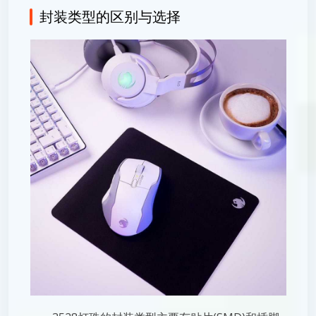
封装类型的区别与选择