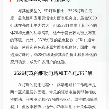
与其他类型的LED灯珠相比，3528灯珠在亮
度、显色性和应用灵活性方面表现突出。虽然5050
灯珠在亮度上更为强大，但3528灯珠由于其小巧的
体积和更低的功率消耗，适合于需要较高密度布置
的环境。此外，3528灯珠的显色指数（CRI）通常
较高，使得它在色彩还原方面表现良好。因此，在
选择灯珠时，3528灯珠凭借其高性价比和多样化的
应用场景，成为许多用户的优选。
3528灯珠的驱动电路和工作电压详解
在灯珠的使用过程中，驱动电路和工作电压是
两个至关重要的因素。常见的驱动电路类型包括线
性驱动、开关驱动和PWM调光驱动。线性驱动简单
易用，但效率较低，适合小功率应用；开关驱动效