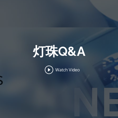
灯珠Q&A
Watch Video