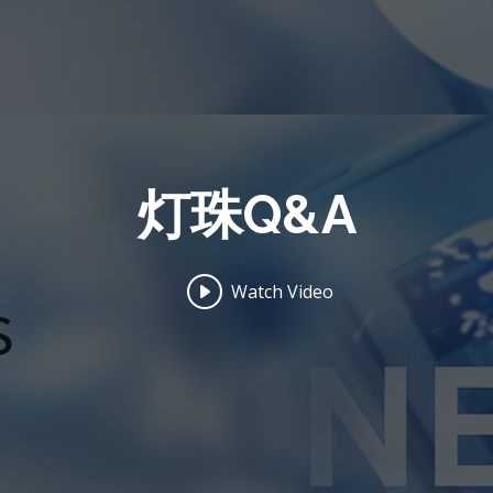
灯珠Q&A
Watch Video