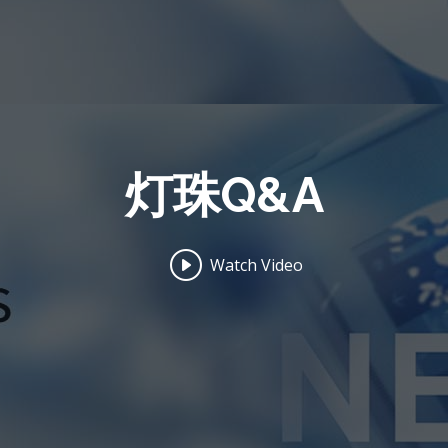
灯珠Q&A
Watch Video