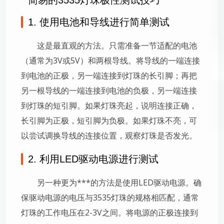
1. 使用电池和导线进行简单测试
这是最直观的方法。只需准备一节适配的电池
（通常为3V或5V）和两根导线。将导线的一端连接
到电池的正极，另一端连接到灯珠的长引脚；再把
另一根导线的一端连接到电池的负极，另一端连接
到灯珠的短引脚。如果灯珠亮起，说明连接正确，
长引脚为正极，短引脚为负极。如果灯珠不亮，可
以尝试调换导线的连接位置，观察灯珠是否发光。
2. 利用LED驱动电源进行测试
另一种更为***的方法是使用LED驱动电源。确
保驱动电源的电压与3535灯珠的规格相匹配，通常
灯珠的工作电压在2-3V之间。将电源的正极连接到