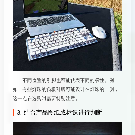
不同位置的引脚也可能代表不同的极性。例
如，有些灯珠的负极引脚可能设计在灯珠的一侧，
这一点在选购时需要特别注意。
3. 结合产品图纸或标识进行判断