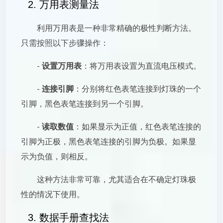
2. 万用表测量法
利用万用表是一种非常精确的极性判断方法。
只需按照以下步骤操作：
-
设置万用表
：将万用表设置为直流电压模式。
-
连接引脚
：分别将红色表笔连接到灯珠的一个
引脚，黑色表笔连接到另一个引脚。
-
读取数值
：如果显示为正值，红色表笔连接的
引脚为正极，黑色表笔连接的引脚为负极。如果显
示为负值，则相反。
这种方法非常可靠，尤其适合在不确定灯珠极
性的情况下使用。
3. 数据手册查找法