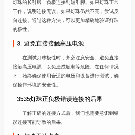
灯珠的长引脚，负极连接到短引脚。如果灯珠正常
工作，说明连接无误。如果灯珠仍然不亮，尝试反
向连接。通过这种方法，可以更加精确地验证灯珠
的极性。
3. 避免直接接触高压电源
在测试灯珠极性时，务必注意安全。避免直接
接触高压电源，以免造成触电等危险。在任何情况
下，始终确保使用合适的电压和设备进行测试，确
保操作环境的安全性。
3535灯珠正负极错误连接的后果
了解正确的连接方式后，我们也需要意识到错
误连接可能导致的后果。