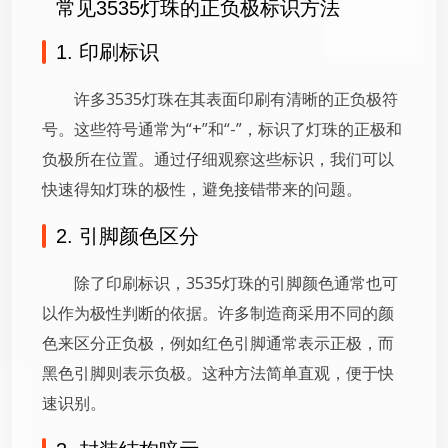
常见3535灯珠的正负极标识方法
1. 印刷标识
许多3535灯珠在其表面印刷有清晰的正负极符
号。这些符号通常为“+”和“-”，标识了灯珠的正极和
负极所在位置。通过仔细观察这些标识，我们可以
快速得知灯珠的极性，避免接错带来的问题。
2. 引脚颜色区分
除了印刷标识，3535灯珠的引脚颜色通常也可
以作为极性判断的依据。许多制造商采用不同的颜
色来区分正负极，例如红色引脚通常表示正极，而
黑色引脚则表示负极。这种方法简单直观，便于快
速识别。