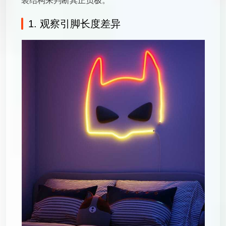
装结构来判断其正负极。
1. 观察引脚长度差异