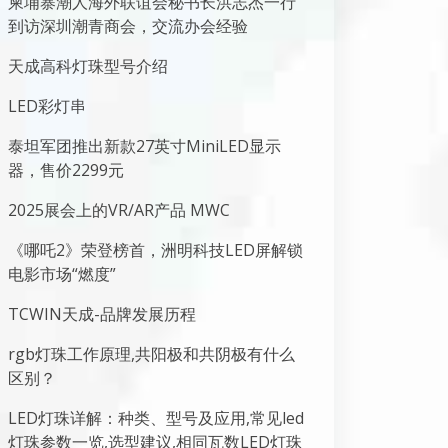
柬埔寨潮人海外联谊会秘书长洪志杰一行
到访深圳潮青商会，交流办会经验
天成高科灯珠型号介绍
LED彩灯串
泰坦军团推出新款27英寸MiniLED显示
器，售价2299元
2025展会上的VR/AR产品 MWC
《哪吒2》荣登榜首，洲明科技LED屏解锁
电影市场“燃度”
TCWIN天成-品牌发展历程
rgb灯珠工作原理,共阳极和共阴极有什么
区别？
LED灯珠详解：种类、型号及应用,常见led
灯珠参数一览,选型建议,相同瓦数LED灯珠