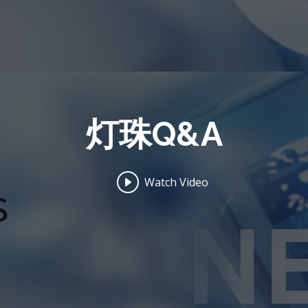
灯珠Q&A
Watch Video