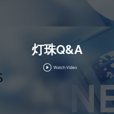
灯珠Q&A
Watch Video