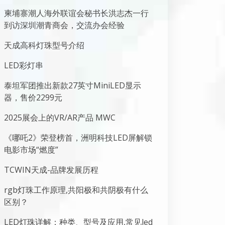
柬埔寨潮人海外联谊会秘书长洪志杰一行
到访深圳潮青商会，交流办会经验
天成高科灯珠型号介绍
LED彩灯串
泰坦军团推出新款27英寸MiniLED显示
器，售价2299元
2025展会上的VR/AR产品 MWC
《哪吒2》荣登榜首，洲明科技LED屏解锁
电影市场“燃度”
TCWIN天成-品牌发展历程
rgb灯珠工作原理,共阳极和共阴极有什么
区别？
LED灯珠详解：种类、型号及应用,常见led