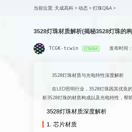
当前位置:
天成高科
>
动态
>
灯珠Q&A
>
3528灯珠材质解析(揭秘3528灯珠的
TCGK-tcwin
发布时间：2
灯珠Q&A
3528灯珠材质与光电特性深度解析
在LED照明行业，3528灯珠因其优
析3528灯珠的材质构成以及光电特性，
3528灯珠材质深度解析
1. 芯片材质