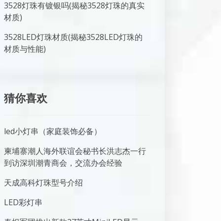
3528灯珠有镀银吗(揭秘3528灯珠的真实
材质)
3528LED灯珠材质(揭秘3528LED灯珠的
材质与性能)
猜你喜欢
led小灯串（家庭装饰必备）
柬埔寨潮人海外联谊会秘书长洪志杰一行
到访深圳潮青商会，交流办会经验
天成高科灯珠型号介绍
LED彩灯串