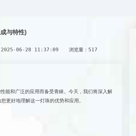
构成与特性)
025-06-28 11:37:09
浏览量：517
良的性能和广泛的应用而备受青睐。今天，我们将深入解
帮助您更好地理解这一灯珠的优势和应用。