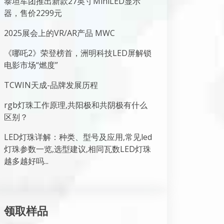
泰坦军团推出新款27英寸MiniLED显示
器，售价2299元
2025展会上的VR/AR产品 MWC
《哪吒2》荣登榜首，洲明科技LED屏解锁
电影市场“燃度”
TCWIN天成-品牌发展历程
rgb灯珠工作原理,共阳极和共阴极有什么
区别？
LED灯珠详解：种类、型号及应用,常见led
灯珠参数一览,选型建议,相同瓦数LED灯珠
越多越好吗...
领取样品