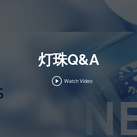
灯珠Q&A
Watch Video