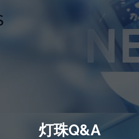
灯珠Q&A