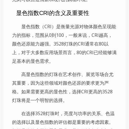
显色指数CRI的含义及重要性
显色指数（CRI）是衡量光源对物体颜色呈现能
力的指标，范围从0到100，一般来说，CRI越高，
颜色还原能力越强。3528灯珠的CRI通常在80以
上，对于大多数应用场景而言，80的CRI已经能够满
足基本的显色需求。
高显色指数的灯珠在艺术创作、展览等场合尤
其重要，因为这些领域对颜色还原的要求更为严
格。如果需要更高的显色性，选择CRI更高的3528
灯珠将是一个明智的选择。
在选择3528灯珠时，亮度与功率的关系、色温
的选择以及显色指数的评估都是重要的考虑因素。