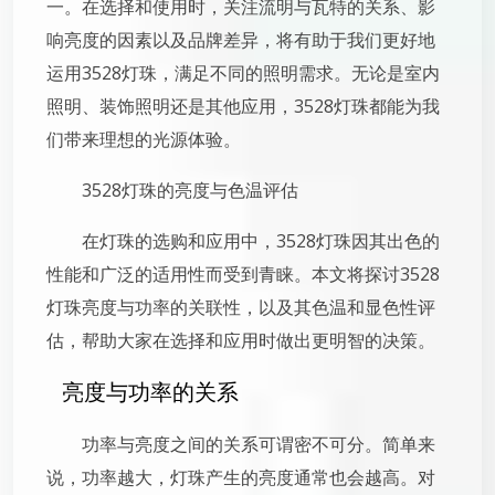
一。在选择和使用时，关注流明与瓦特的关系、影
响亮度的因素以及品牌差异，将有助于我们更好地
运用3528灯珠，满足不同的照明需求。无论是室内
照明、装饰照明还是其他应用，3528灯珠都能为我
们带来理想的光源体验。
3528灯珠的亮度与色温评估
在灯珠的选购和应用中，3528灯珠因其出色的
性能和广泛的适用性而受到青睐。本文将探讨3528
灯珠亮度与功率的关联性，以及其色温和显色性评
估，帮助大家在选择和应用时做出更明智的决策。
亮度与功率的关系
功率与亮度之间的关系可谓密不可分。简单来
说，功率越大，灯珠产生的亮度通常也会越高。对