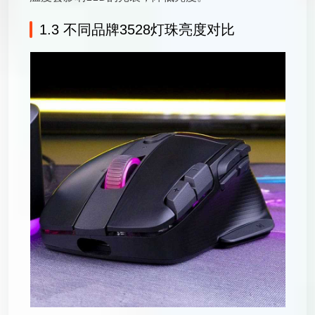
1.3 不同品牌3528灯珠亮度对比