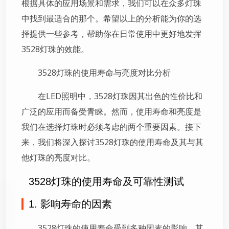
根据具体的应用场景和需求，我们可以在众多灯珠
中找到最适合的那个。希望以上的分析能为你的选
择提供一些参考，帮助你在日常使用中更好地发挥
3528灯珠的效能。
3528灯珠的使用寿命与亮度对比分析
在LED照明中，3528灯珠因其出色的性价比和
广泛的应用而备受青睐。然而，使用寿命和亮度是
我们在选择灯珠时必须考虑的两个重要因素。接下
来，我们将深入探讨3528灯珠的使用寿命及其与其
他灯珠的亮度对比。
3528灯珠的使用寿命及可靠性测试
1. 影响寿命的因素
3528灯珠的使用寿命受到多种因素的影响，其