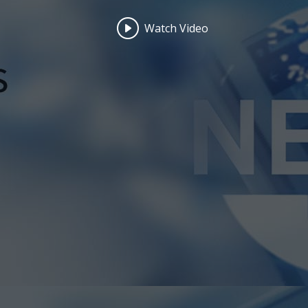
Watch Video