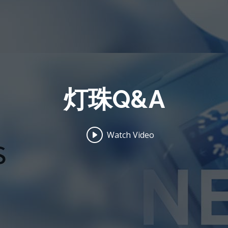
灯珠Q&A
Watch Video