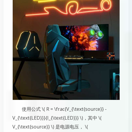
使用公式 \( R = \frac{V_{\text{source}} -
V_{\text{LED}}}{I_{\text{LED}}} \)，其中 \(
V_{\text{source}} \) 是电源电压， \(