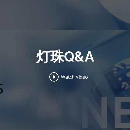
灯珠Q&A
Watch Video